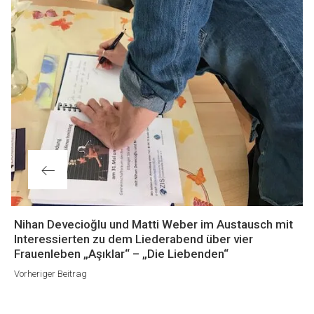
Vorheriger
Nihan Devecioğlu und Matti Weber im Austausch mit
Beitrag
Interessierten zu dem Liederabend über vier
Frauenleben „Aşıklar“ – „Die Liebenden“
Vorheriger Beitrag