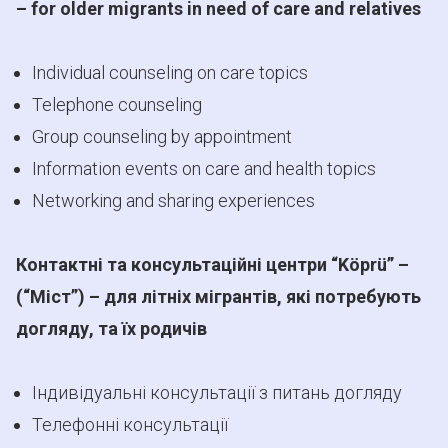
– for older migrants in need of care and relatives
Individual counseling on care topics
Telephone counseling
Group counseling by appointment
Information events on care and health topics
Networking and sharing experiences
Контактні та консультаційні центри “Köprü” –
(“Міст”) – для літніх мігрантів, які потребують
догляду, та їх родичів
Індивідуальні консультації з питань догляду
Телефонні консультації