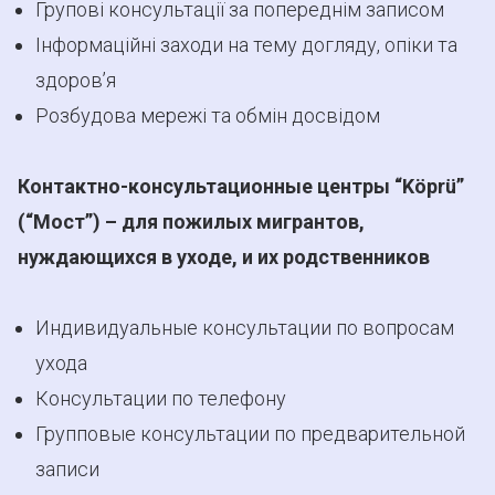
Групові консультації за попереднім записом
Інформаційні заходи на тему догляду, опіки та
здоров’я
Розбудова мережі та обмін досвідом
Контактно-консультационные центры “Köprü”
(“Мост”) – для пожилых мигрантов,
нуждающихся в уходе, и их родственников
Индивидуальные консультации по вопросам
ухода
Консультации по телефону
Групповые консультации по предварительной
записи