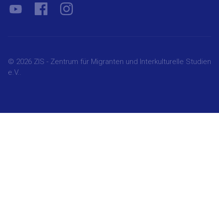
YouTube
Facebook
Instagram
© 2026 ZIS - Zentrum für Migranten und Interkulturelle Studien
e.V..