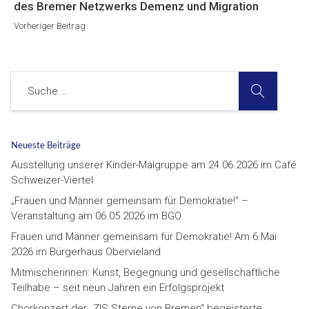
Beitrag
des Bremer Netzwerks Demenz und Migration
Vorheriger Beitrag
SUCHE
Suche
Neueste Beiträge
Ausstellung unserer Kinder-Malgruppe am 24.06.2026 im Café
Schweizer-Viertel
„Frauen und Männer gemeinsam für Demokratie!“ –
Veranstaltung am 06.05.2026 im BGO
Frauen und Männer gemeinsam für Demokratie! Am 6.Mai
2026 im Bürgerhaus Obervieland
Mitmischerinnen: Kunst, Begegnung und gesellschaftliche
Teilhabe – seit neun Jahren ein Erfolgsprojekt
Chorkonzert der „ZIS Sterne von Bremen“ begeisterte