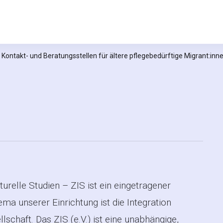
relle Studien e.V.
 Kontakt- und Beratungsstellen für ältere pflegebedürftige Migrant:in
urelle Studien – ZIS ist ein eingetragener
ma unserer Einrichtung ist die Integration
lschaft. Das ZIS (e.V.) ist eine unabhängige,