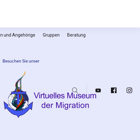
nen und Angehörige
Gruppen
Beratung
Besuchen Sie unser
Suche
YouTube
Facebook
Insta