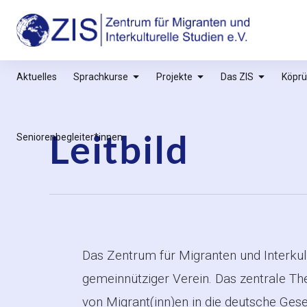
Inhalte
überspringen
ZIS – Zentrum für Migranten und Interkultu
Aktuelles
Sprachkurse
Projekte
Das ZIS
Köprü
Leitbild
Seniorenbegleiter*innen
Das Zentrum für Migranten und Interkult
gemeinnütziger Verein. Das zentrale The
von Migrant(inn)en in die deutsche Gesel