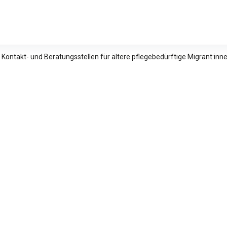
relle Studien e.V.
 Kontakt- und Beratungsstellen für ältere pflegebedürftige Migrant:in