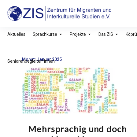
Inhalte
überspringen
ZIS – Zentrum für Migranten und Interkultu
Aktuelles
Sprachkurse
Projekte
Das ZIS
Köprü
Monat:
Januar 2025
Seniorenbegleiter*innen
Mehrsprachig und doch