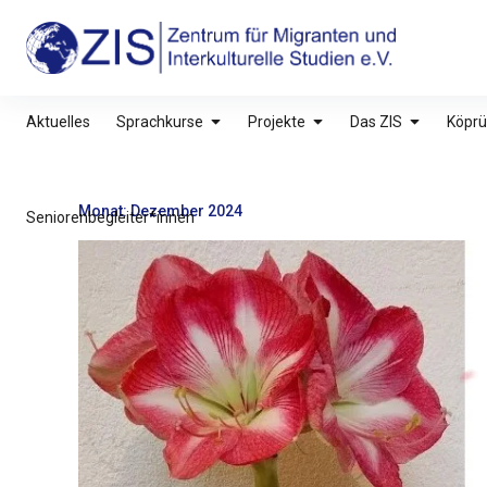
Inhalte
überspringen
ZIS – Zentrum für Migranten und Interkultu
Aktuelles
Sprachkurse
Projekte
Das ZIS
Köprü
Monat:
Dezember 2024
Seniorenbegleiter*innen