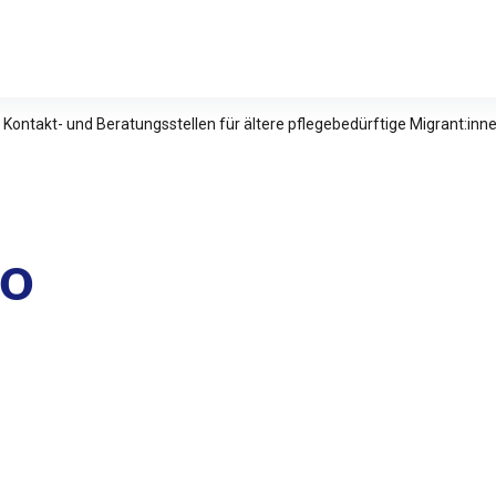
relle Studien e.V.
 Kontakt- und Beratungsstellen für ältere pflegebedürftige Migrant:in
go
n