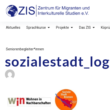
Inhalte
überspringen
ZIS – Zentrum für Migranten und Interkultu
Aktuelles
Sprachkurse
Projekte
Das ZIS
Köprü
Seniorenbegleiter*innen
sozialestadt_lo
Beitragsnavigatio