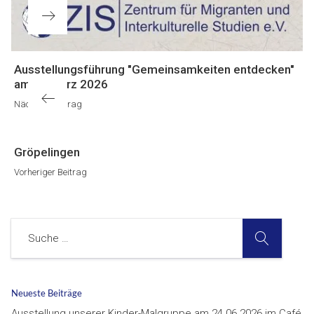
Nächster
Ausstellungsführung "Gemeinsamkeiten entdecken"
Beitrag
am 25.März 2026
Nächster Beitrag
Vorheriger
Gröpelingen
Beitrag
Vorheriger Beitrag
SUCHE
Suche
Neueste Beiträge
Ausstellung unserer Kinder-Malgruppe am 24.06.2026 im Café