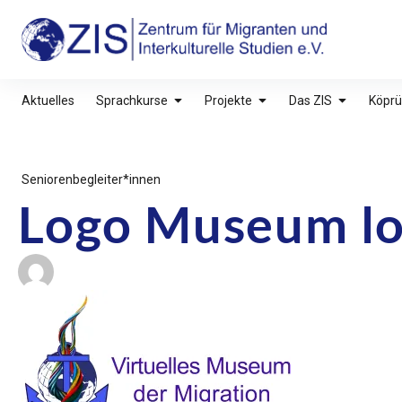
Inhalte
überspringen
ZIS – Zentrum für Migranten und Interkultu
Aktuelles
Sprachkurse
Projekte
Das ZIS
Köprü
Seniorenbegleiter*innen
Logo Museum log
Beitragsnavigatio