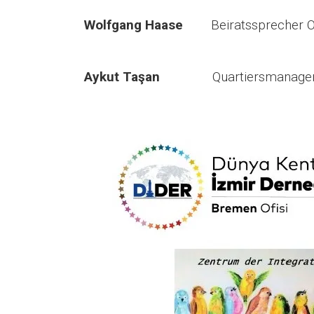
Wolfgang Haase
Beiratssprecher Os
Aykut Taşan
Quartiersmanager Sch