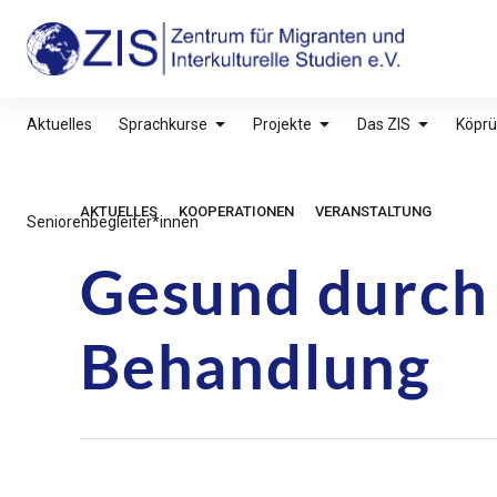
Inhalte
überspringen
ZIS – Zentrum für Migranten und Interkultu
Aktuelles
Sprachkurse
Projekte
Das ZIS
Köprü
AKTUELLES
KOOPERATIONEN
VERANSTALTUNG
Seniorenbegleiter*innen
Gesund durch
Behandlung