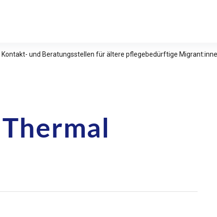
relle Studien e.V.
 Kontakt- und Beratungsstellen für ältere pflegebedürftige Migrant:in
 Thermal