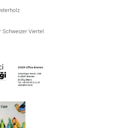
terholz
weizer Viertel