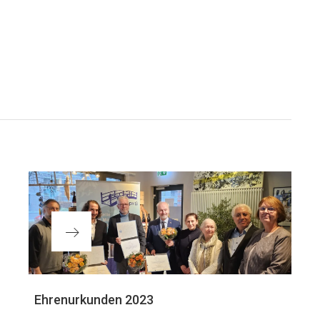
ion
Nächster
Ehrenurkunden 2023
Beitrag