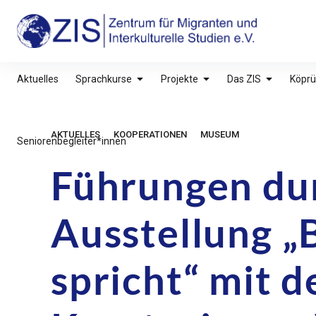
Inhalte
überspringen
ZIS – Zentrum für Migranten und Interkultu
Aktuelles
Sprachkurse
Projekte
Das ZIS
Köprü
AKTUELLES
KOOPERATIONEN
MUSEUM
Seniorenbegleiter*innen
Führungen du
Ausstellung 
spricht“ mit d