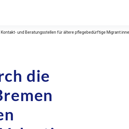
relle Studien e.V.
 Kontakt- und Beratungsstellen für ältere pflegebedürftige Migrant:in
rch die
„Bremen
en