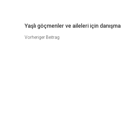
Beitragsnavigat
Vorheriger
Yaşlı göçmenler ve aileleri için danışma
Beitrag
Vorheriger Beitrag