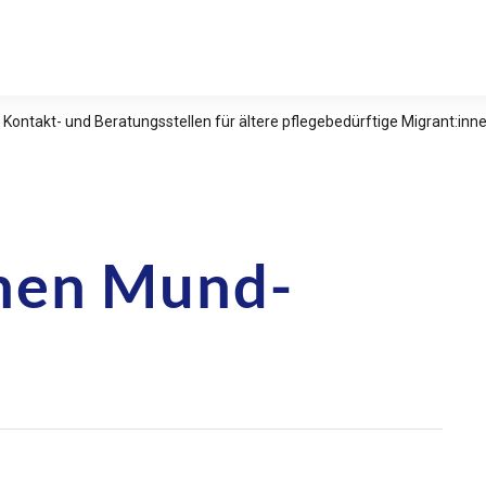
relle Studien e.V.
 Kontakt- und Beratungsstellen für ältere pflegebedürftige Migrant:in
ähen Mund-