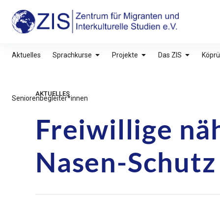
Inhalte
überspringen
ZIS – Zentrum für Migranten und Interkultu
Aktuelles
Sprachkurse
Projekte
Das ZIS
Köprü
AKTUELLES
Seniorenbegleiter*innen
Freiwillige n
Nasen-Schutz