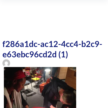
Inhalte
überspringen
f286a1dc-ac12-4cc4-b2c9-
e63ebc96cd2d (1)
Beitragsnavigation