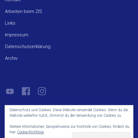
Arbeiten beim ZIS
Links
Impressum
Datenschutzerklärung
Archiv
YouTube
Facebook
Instagram
Datenschutz und Cookies: Diese Website verwendet Cookies. Wenn du die
Website weiterhin nutzt, stimmst du der Verwendung von Cookies zu.
© 2026 ZIS - Zentrum für Migranten und Interkulturelle Studien
Weitere Informationen, beispielsweise zur Kontrolle von Cookies, findest du
e.V..
hier:
Cookie-Richtlinie