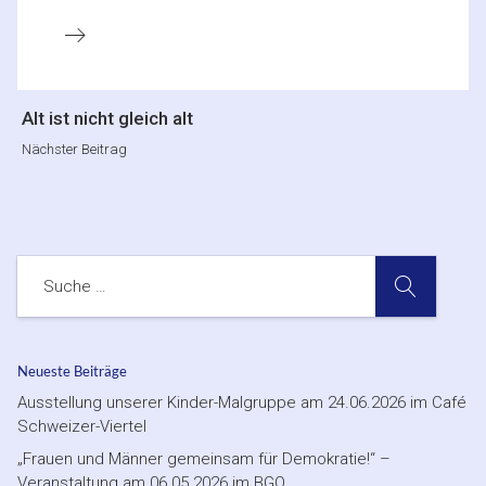
Nächster
Alt ist nicht gleich alt
Beitrag
Nächster Beitrag
SUCHE
Suche
Neueste Beiträge
Ausstellung unserer Kinder-Malgruppe am 24.06.2026 im Café
Schweizer-Viertel
„Frauen und Männer gemeinsam für Demokratie!“ –
Veranstaltung am 06.05.2026 im BGO