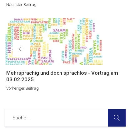
Beitrag
Nächster Beitrag
Vorheriger
Mehrsprachig und doch sprachlos - Vortrag am
Beitrag
03.02.2025
Vorheriger Beitrag
SUCHE
Suche