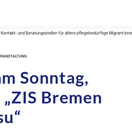
relle Studien e.V.
 Kontakt- und Beratungsstellen für ältere pflegebedürftige Migrant:in
ERANSTALTUNG
am Sonntag,
6 „ZIS Bremen
su“