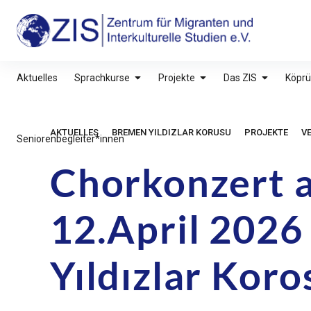
Inhalte
überspringen
ZIS – Zentrum für Migranten und Interkultu
Aktuelles
Sprachkurse
Projekte
Das ZIS
Köprü
AKTUELLES
BREMEN YILDIZLAR KORUSU
PROJEKTE
V
Seniorenbegleiter*innen
Chorkonzert 
12.April 202
Yıldızlar Koro