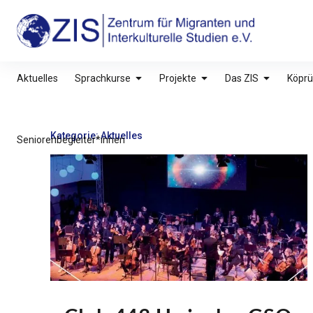
Inhalte
überspringen
ZIS – Zentrum für Migranten und Interkultu
Aktuelles
Sprachkurse
Projekte
Das ZIS
Köprü
Kategorie:
Aktuelles
Seniorenbegleiter*innen