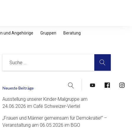
nen und Angehörige
Gruppen
Beratung
SUCHE
Suche
Suche
YouTube
Facebook
Insta
Neueste Beiträge
Ausstellung unserer Kinder-Malgruppe am
24.06.2026 im Café Schweizer-Viertel
„Frauen und Männer gemeinsam für Demokratie!“ –
Veranstaltung am 06.05.2026 im BGO