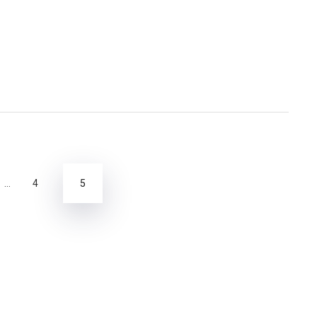
rung
5
…
4