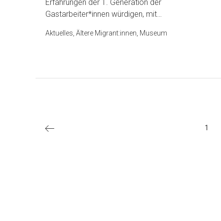
Erfahrungen der 1. Generation der
Gastarbeiter*innen würdigen, mit…
Aktuelles, Ältere Migrant:innen, Museum
Seitennummerie
der
Neuere
1
Beiträge
Beiträge