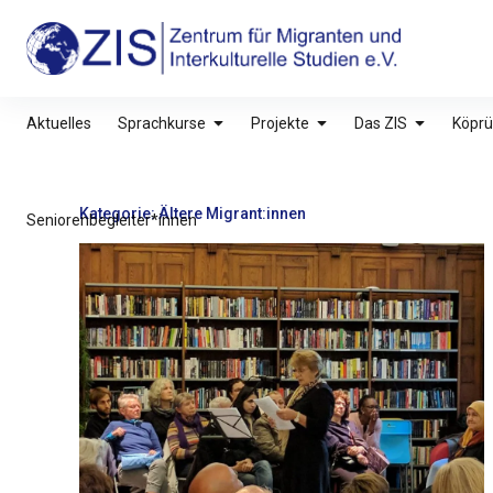
Inhalte
überspringen
ZIS – Zentrum für Migranten und Interkultu
Aktuelles
Sprachkurse
Projekte
Das ZIS
Köprü
Kategorie:
Ältere Migrant:innen
Seniorenbegleiter*innen