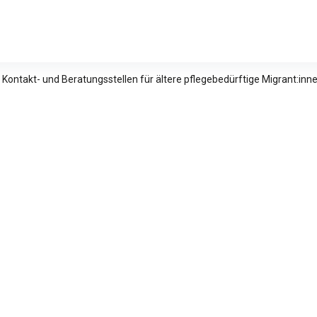
relle Studien e.V.
 Kontakt- und Beratungsstellen für ältere pflegebedürftige Migrant:in