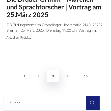
und Sprachforscher | Vortrag am
25.März 2025
ZIS Bildungszentrum Gröpelinger Heerstraße 214B, 28237
Bremen 25. März 2025 | Dienstag 11:00 Uhr Vortrag im…
Aktuelles, Projekte
Seitennummerierung
der
Beiträge
3
1
2
4
…
15
SUCHE
Suche